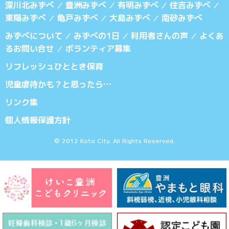
深川北みずべ
豊洲みずべ
有明みずべ
住吉みずべ
／
／
／
／
東陽みずべ
亀戸みずべ
大島みずべ
南砂みずべ
／
／
／
みずべについて
みずべの1日
利用者さんの声
よくあ
／
／
／
るお問い合せ
ボランティア募集
／
リフレッシュひととき保育
児童虐待かも？と思ったら…
リンク集
個人情報保護方針
© 2012 Koto City. All Rights Reserved.