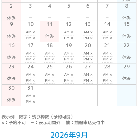
2
3
4
5
6
7
8
休み
－
－
－
－
－
休み
9
10
11
12
13
14
15
AM ×
AM ×
AM ×
AM ×
休み
休み
休み
PM ×
PM ×
PM ×
PM ×
16
17
18
19
20
21
22
AM ×
AM ×
AM ×
AM ×
AM ×
休み
休み
PM ×
PM ×
PM ×
PM ×
PM ×
23
24
25
26
27
28
29
AM ×
AM ×
AM ×
AM ×
AM ×
休み
休み
PM ×
PM ×
PM ×
PM ×
PM ×
30
31
AM ×
休み
PM ×
表示例 数字：残り枠数（予約可能）
×：予約不可 －：表示期間外 抽：抽選申込受付中
2026年9月