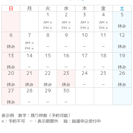
日
月
火
水
木
金
土
1
2
3
4
5
AM ×
AM ×
AM ×
AM ×
休み
PM ×
PM ×
PM ×
PM ×
6
7
8
9
10
11
12
AM ×
休み
－
－
－
－
休み
PM ×
13
14
15
16
17
18
19
休み
－
－
－
－
－
休み
20
21
22
23
24
25
26
休み
休み
休み
休み
－
－
休み
27
28
29
30
休み
－
－
－
表示例 数字：残り枠数（予約可能）
×：予約不可 －：表示期間外 抽：抽選申込受付中