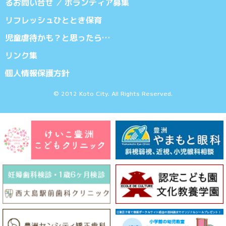
るお問い合せ
ボランティア募集
／
リフレッシュひととき保育
児童虐待かも？と思ったら…
リンク集
個人情報保護方針
© 2012 Koto City. All Rights Reserved.