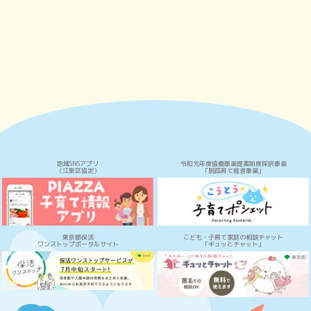
地域SNSアプリ
令和元年度協働事業提案制度採択事業
（江東区協定）
「脱孤育て推進事業」
東京都保活
こども・子育て家庭の相談チャット
ワンストップポータルサイト
「ギュッとチャット」