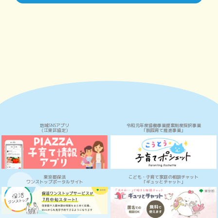
地域SNSアプリ
令和元年度協働事業提案制度採択事業
（江東区協定）
「脱孤育て推進事業」
東京都保活
こども・子育て家庭の相談チャット
ワンストップポータルサイト
「ギュッとチャット」