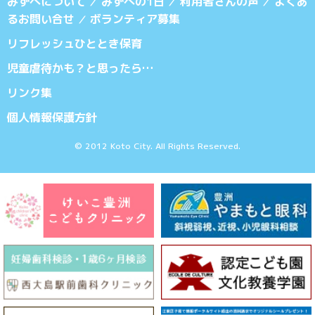
みずべについて
みずべの1日
利用者さんの声
よくあ
／
／
／
るお問い合せ
ボランティア募集
／
リフレッシュひととき保育
児童虐待かも？と思ったら…
リンク集
個人情報保護方針
© 2012 Koto City. All Rights Reserved.