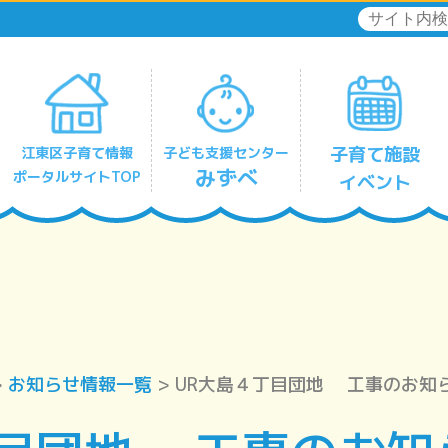
子育て施設
江東区子育て情報
子ども支援センター
みずべ
ポータルサイトTOP
イベント
リフレッシュひととき保育
深川北みずべ
豊洲みずべ
有明みずべ
住吉みずべ
東陽みずべ
亀戸みずべ
大島みずべ
南砂みずべ
>
お知らせ情報一覧
> UR大島４丁目団地 工事のお知