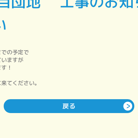
丁目団地 工事のお知
い
までの予定で
ていますが
ます！
に来てください。
戻る