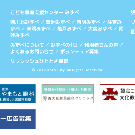
こども家庭支援センター みずべ
深川北みずべ
豊洲みずべ
有明みずべ
住吉み
／
／
／
ずべ
東陽みずべ
亀戸みずべ
大島みずべ
南
／
／
／
／
砂みずべ
みずべについて
みずべの1日
利用者さんの声
／
／
／
よくあるお問い合せ
ボランティア募集
／
リフレッシュひととき保育
© 2012 Koto City. All Rights Reserved.