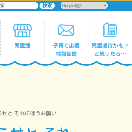
児童館
子育て応援
児童虐待かも？
情報配信
と思ったら…
児童館一時保育サービス
森下
平野
古石場
塩浜
豊洲
東雲
辰巳
千田
東陽
亀戸
亀戸第三
大島
大島第二
小名木川
東砂
東砂第二
南砂
児童館
児童館
児童館
児童館
児童館
児童館
児童館
児童館
児童館
児童館
児童館
児童館
児童館
児童館
児童館
児童館
児童館
らせと それに伴うお願い