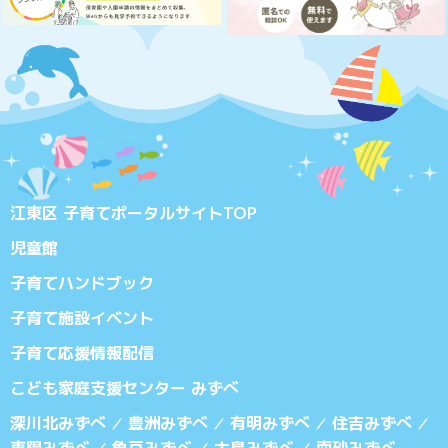
江東区 子育てポータルサイトTOP
児童館
子育てハンドブック
子育て施設イベント
子育て応援情報配信
こども家庭支援センター みずべ
深川北みずべ
豊洲みずべ
有明みずべ
住吉みずべ
／
／
／
／
東陽みずべ
亀戸みずべ
大島みずべ
南砂みずべ