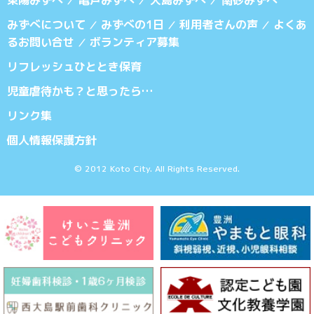
／
／
／
みずべについて
みずべの1日
利用者さんの声
よくあ
／
／
／
るお問い合せ
ボランティア募集
／
リフレッシュひととき保育
児童虐待かも？と思ったら…
リンク集
個人情報保護方針
© 2012 Koto City. All Rights Reserved.