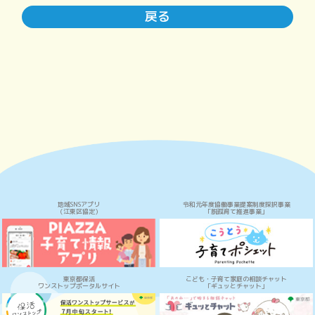
戻る
地域SNSアプリ
令和元年度協働事業提案制度採択事業
（江東区協定）
「脱孤育て推進事業」
東京都保活
こども・子育て家庭の相談チャット
ワンストップポータルサイト
「ギュッとチャット」