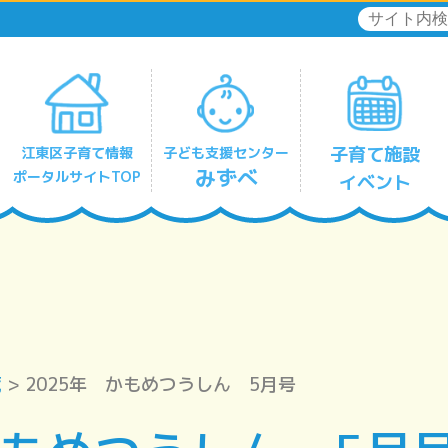
子育て施設
江東区子育て情報
子ども支援センター
みずべ
ポータルサイトTOP
イベント
リフレッシュひととき保育
深川北みずべ
豊洲みずべ
有明みずべ
住吉みずべ
東陽みずべ
亀戸みずべ
大島みずべ
南砂みずべ
覧
> 2025年 かもめつうしん 5月号