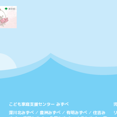
こども家庭支援センター みずべ
深川北みずべ
豊洲みずべ
有明みずべ
住吉み
／
／
／