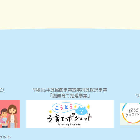
定）
令和元年度協働事業提案制度採択事業
「脱孤育て推進事業」
ワ
ャット