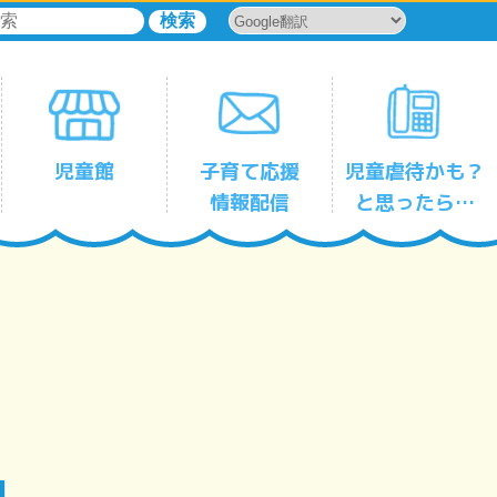
児童館
子育て応援
児童虐待かも？
情報配信
と思ったら…
児童館一時保育サービス
森下
平野
古石場
塩浜
豊洲
東雲
辰巳
千田
東陽
亀戸
亀戸第三
大島
大島第二
小名木川
東砂
東砂第二
南砂
児童館
児童館
児童館
児童館
児童館
児童館
児童館
児童館
児童館
児童館
児童館
児童館
児童館
児童館
児童館
児童館
児童館