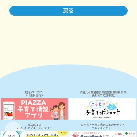
戻る
地域SNSアプリ
令和元年度協働事業提案制度採択事業
（江東区協定）
「脱孤育て推進事業」
東京都保活
こども・子育て家庭の相談チャット
ワンストップポータルサイト
「ギュッとチャット」