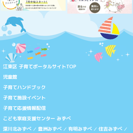
江東区 子育てポータルサイトTOP
児童館
子育てハンドブック
子育て施設イベント
子育て応援情報配信
こども家庭支援センター みずべ
深川北みずべ
豊洲みずべ
有明みずべ
住吉みずべ
／
／
／
／