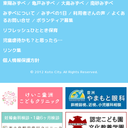
東陽みずべ
亀戸みずべ
大島みずべ
南砂みずべ
／
／
／
みずべについて
みずべの1日
利用者さんの声
よくあ
／
／
／
るお問い合せ
ボランティア募集
／
リフレッシュひととき保育
児童虐待かも？と思ったら…
リンク集
個人情報保護方針
© 2012 Koto City. All Rights Reserved.