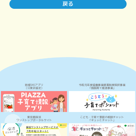
戻る
地域SNSアプリ
令和元年度協働事業提案制度採択事業
（江東区協定）
「脱孤育て推進事業」
東京都保活
こども・子育て家庭の相談チャット
ワンストップポータルサイト
「ギュッとチャット」