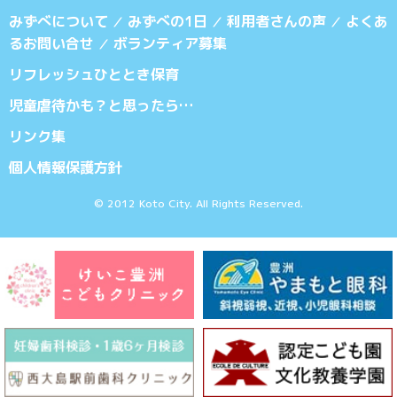
みずべについて
みずべの1日
利用者さんの声
よくあ
／
／
／
るお問い合せ
ボランティア募集
／
リフレッシュひととき保育
児童虐待かも？と思ったら…
リンク集
個人情報保護方針
© 2012 Koto City. All Rights Reserved.