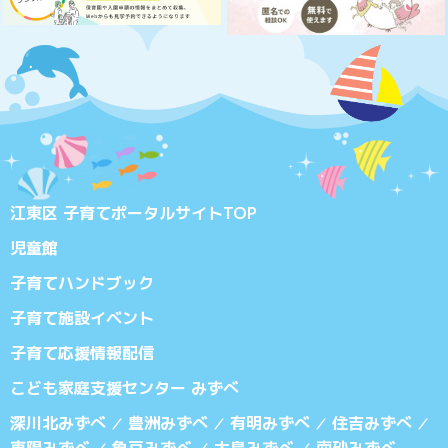
江東区 子育てポータルサイトTOP
児童館
子育てハンドブック
子育て施設イベント
子育て応援情報配信
こども家庭支援センター みずべ
深川北みずべ
豊洲みずべ
有明みずべ
住吉みずべ
／
／
／
／
東陽みずべ
亀戸みずべ
大島みずべ
南砂みずべ