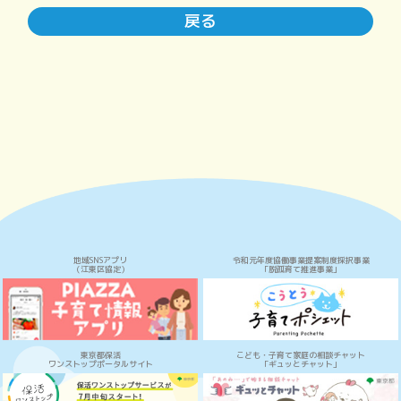
戻る
地域SNSアプリ
令和元年度協働事業提案制度採択事業
（江東区協定）
「脱孤育て推進事業」
東京都保活
こども・子育て家庭の相談チャット
ワンストップポータルサイト
「ギュッとチャット」