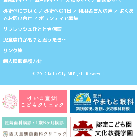
／
／
／
みずべについて
みずべの1日
利用者さんの声
よくあ
／
／
／
るお問い合せ
ボランティア募集
／
リフレッシュひととき保育
児童虐待かも？と思ったら…
リンク集
個人情報保護方針
© 2012 Koto City. All Rights Reserved.