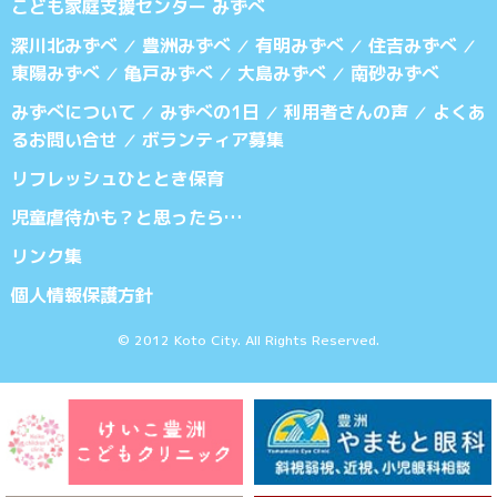
こども家庭支援センター みずべ
深川北みずべ
豊洲みずべ
有明みずべ
住吉みずべ
／
／
／
／
東陽みずべ
亀戸みずべ
大島みずべ
南砂みずべ
／
／
／
みずべについて
みずべの1日
利用者さんの声
よくあ
／
／
／
るお問い合せ
ボランティア募集
／
リフレッシュひととき保育
児童虐待かも？と思ったら…
リンク集
個人情報保護方針
© 2012 Koto City. All Rights Reserved.