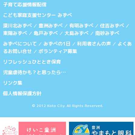
子育て応援情報配信
こども家庭支援センター みずべ
深川北みずべ
豊洲みずべ
有明みずべ
住吉みずべ
／
／
／
／
東陽みずべ
亀戸みずべ
大島みずべ
南砂みずべ
／
／
／
みずべについて
みずべの1日
利用者さんの声
よくあ
／
／
／
るお問い合せ
ボランティア募集
／
リフレッシュひととき保育
児童虐待かも？と思ったら…
リンク集
個人情報保護方針
© 2012 Koto City. All Rights Reserved.