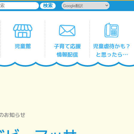
児童館
子育て応援
児童虐待かも？
情報配信
と思ったら…
児童館一時保育サービス
森下
平野
古石場
塩浜
豊洲
東雲
辰巳
千田
東陽
亀戸
亀戸第三
大島
大島第二
小名木川
東砂
東砂第二
南砂
児童館
児童館
児童館
児童館
児童館
児童館
児童館
児童館
児童館
児童館
児童館
児童館
児童館
児童館
児童館
児童館
児童館
のお知らせ