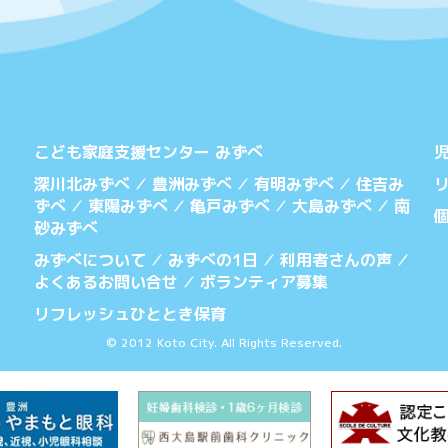
こども家庭支援センター みずべ
深川北みずべ
豊洲みずべ
有明みずべ
住吉み
／
／
／
ずべ
東陽みずべ
亀戸みずべ
大島みずべ
南
／
／
／
／
砂みずべ
みずべについて
みずべの1日
利用者さんの声
／
／
／
よくあるお問い合せ
ボランティア募集
／
リフレッシュひととき保育
© 2012 Koto City. All Rights Reserved.