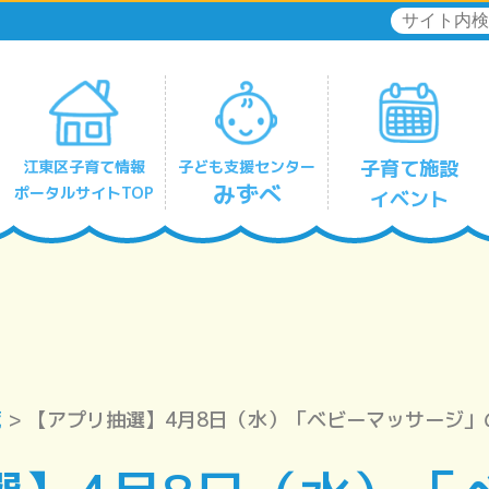
子育て施設
江東区子育て情報
子ども支援センター
みずべ
ポータルサイトTOP
イベント
リフレッシュひととき保育
深川北みずべ
豊洲みずべ
有明みずべ
住吉みずべ
東陽みずべ
亀戸みずべ
大島みずべ
南砂みずべ
覧
> 【アプリ抽選】4月8日（水）「ベビーマッサージ」