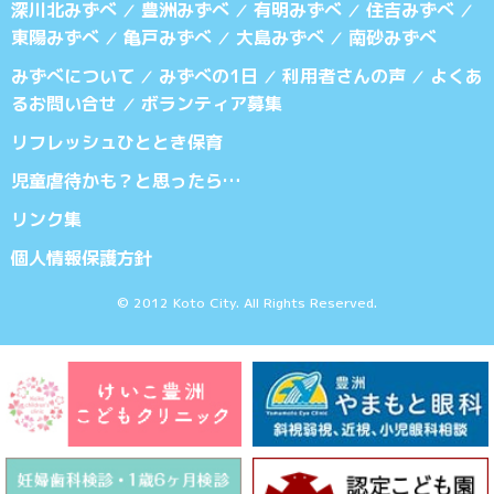
深川北みずべ
豊洲みずべ
有明みずべ
住吉みずべ
／
／
／
／
東陽みずべ
亀戸みずべ
大島みずべ
南砂みずべ
／
／
／
みずべについて
みずべの1日
利用者さんの声
よくあ
／
／
／
るお問い合せ
ボランティア募集
／
リフレッシュひととき保育
児童虐待かも？と思ったら…
リンク集
個人情報保護方針
© 2012 Koto City. All Rights Reserved.