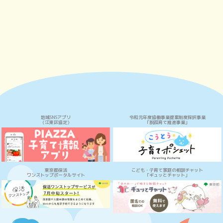
地域SNSアプリ
令和元年度協働事業提案制度採択事業
（江東区協定）
「脱孤育て推進事業」
東京都保活
こども・子育て家庭の相談チャット
ワンストップポータルサイト
「ギュッとチャット」