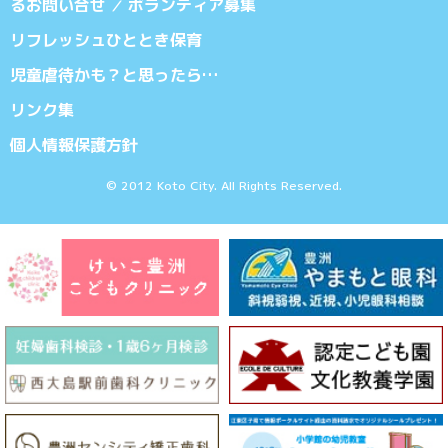
るお問い合せ
ボランティア募集
／
リフレッシュひととき保育
児童虐待かも？と思ったら…
リンク集
個人情報保護方針
© 2012 Koto City. All Rights Reserved.