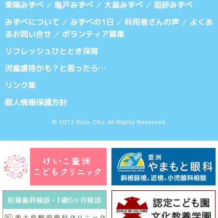
東陽みずべ
亀戸みずべ
大島みずべ
南砂みずべ
／
／
／
みずべについて
みずべの1日
利用者さんの声
よくあ
／
／
／
るお問い合せ
ボランティア募集
／
リフレッシュひととき保育
児童虐待かも？と思ったら…
リンク集
個人情報保護方針
© 2012 Koto City. All Rights Reserved.