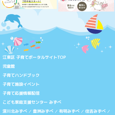
江東区 子育てポータルサイトTOP
児童館
子育てハンドブック
子育て施設イベント
子育て応援情報配信
こども家庭支援センター みずべ
深川北みずべ
豊洲みずべ
有明みずべ
住吉みずべ
／
／
／
／