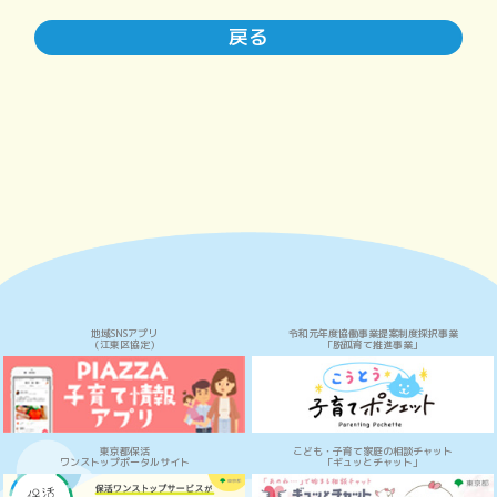
戻る
地域SNSアプリ
令和元年度協働事業提案制度採択事業
（江東区協定）
「脱孤育て推進事業」
東京都保活
こども・子育て家庭の相談チャット
ワンストップポータルサイト
「ギュッとチャット」