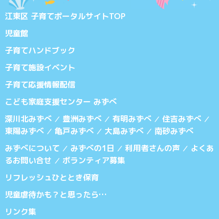
江東区 子育てポータルサイトTOP
児童館
子育てハンドブック
子育て施設イベント
子育て応援情報配信
こども家庭支援センター みずべ
深川北みずべ
豊洲みずべ
有明みずべ
住吉みずべ
／
／
／
／
東陽みずべ
亀戸みずべ
大島みずべ
南砂みずべ
／
／
／
みずべについて
みずべの1日
利用者さんの声
よくあ
／
／
／
るお問い合せ
ボランティア募集
／
リフレッシュひととき保育
児童虐待かも？と思ったら…
リンク集