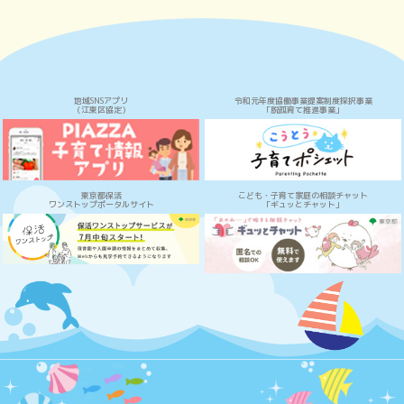
地域SNSアプリ
令和元年度協働事業提案制度採択事業
（江東区協定）
「脱孤育て推進事業」
東京都保活
こども・子育て家庭の相談チャット
ワンストップポータルサイト
「ギュッとチャット」