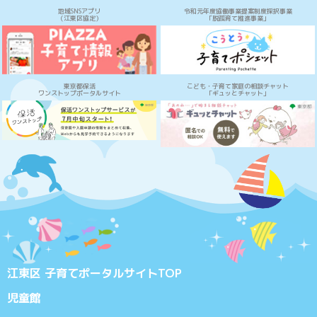
地域SNSアプリ
令和元年度協働事業提案制度採択事業
（江東区協定）
「脱孤育て推進事業」
東京都保活
こども・子育て家庭の相談チャット
ワンストップポータルサイト
「ギュッとチャット」
江東区 子育てポータルサイトTOP
児童館