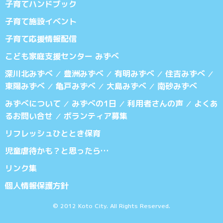
子育てハンドブック
子育て施設イベント
子育て応援情報配信
こども家庭支援センター みずべ
深川北みずべ
豊洲みずべ
有明みずべ
住吉みずべ
／
／
／
／
東陽みずべ
亀戸みずべ
大島みずべ
南砂みずべ
／
／
／
みずべについて
みずべの1日
利用者さんの声
よくあ
／
／
／
るお問い合せ
ボランティア募集
／
リフレッシュひととき保育
児童虐待かも？と思ったら…
リンク集
個人情報保護方針
© 2012 Koto City. All Rights Reserved.