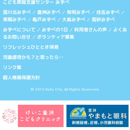
こども家庭支援センター みずべ
深川北みずべ
豊洲みずべ
有明みずべ
住吉みずべ
／
／
／
／
東陽みずべ
亀戸みずべ
大島みずべ
南砂みずべ
／
／
／
みずべについて
みずべの1日
利用者さんの声
よくあ
／
／
／
るお問い合せ
ボランティア募集
／
リフレッシュひととき保育
児童虐待かも？と思ったら…
リンク集
個人情報保護方針
© 2012 Koto City. All Rights Reserved.