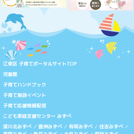
江東区 子育てポータルサイトTOP
児童館
子育てハンドブック
子育て施設イベント
子育て応援情報配信
こども家庭支援センター みずべ
深川北みずべ
豊洲みずべ
有明みずべ
住吉みずべ
／
／
／
／
東陽みずべ
亀戸みずべ
大島みずべ
南砂みずべ