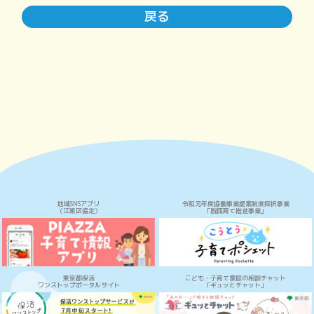
戻る
地域SNSアプリ
令和元年度協働事業提案制度採択事業
（江東区協定）
「脱孤育て推進事業」
東京都保活
こども・子育て家庭の相談チャット
ワンストップポータルサイト
「ギュッとチャット」