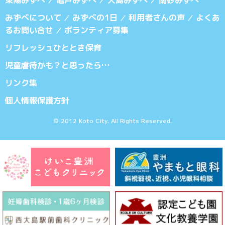
／
／
／
みずべについて
みずべの1日
利用者さんの声
よくあ
／
／
／
るお問い合せ
ボランティア募集
／
リフレッシュひととき保育
児童虐待かも？と思ったら…
リンク集
個人情報保護方針
© 2012 Koto City. All Rights Reserved.