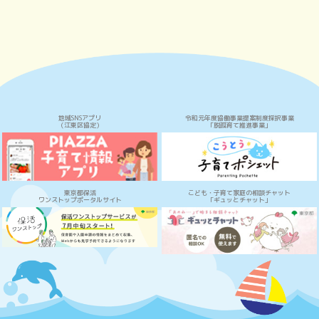
地域SNSアプリ
令和元年度協働事業提案制度採択事業
（江東区協定）
「脱孤育て推進事業」
東京都保活
こども・子育て家庭の相談チャット
ワンストップポータルサイト
「ギュッとチャット」