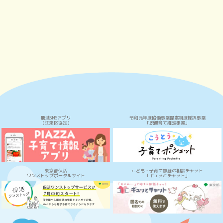
地域SNSアプリ
令和元年度協働事業提案制度採択事業
（江東区協定）
「脱孤育て推進事業」
東京都保活
こども・子育て家庭の相談チャット
ワンストップポータルサイト
「ギュッとチャット」