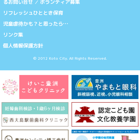
るお問い合せ
ボランティア募集
／
リフレッシュひととき保育
児童虐待かも？と思ったら…
リンク集
個人情報保護方針
© 2012 Koto City. All Rights Reserved.