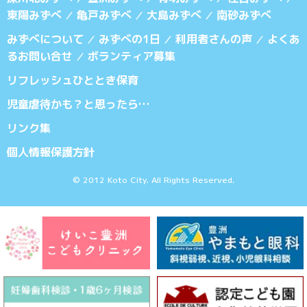
東陽みずべ
亀戸みずべ
大島みずべ
南砂みずべ
／
／
／
みずべについて
みずべの1日
利用者さんの声
よくあ
／
／
／
るお問い合せ
ボランティア募集
／
リフレッシュひととき保育
児童虐待かも？と思ったら…
リンク集
個人情報保護方針
© 2012 Koto City. All Rights Reserved.