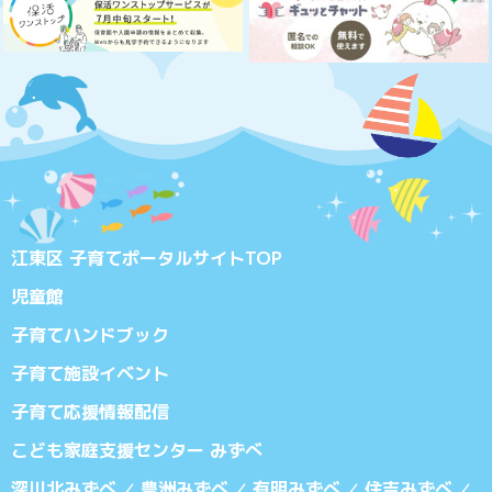
江東区 子育てポータルサイトTOP
児童館
子育てハンドブック
子育て施設イベント
子育て応援情報配信
こども家庭支援センター みずべ
深川北みずべ
豊洲みずべ
有明みずべ
住吉みずべ
／
／
／
／