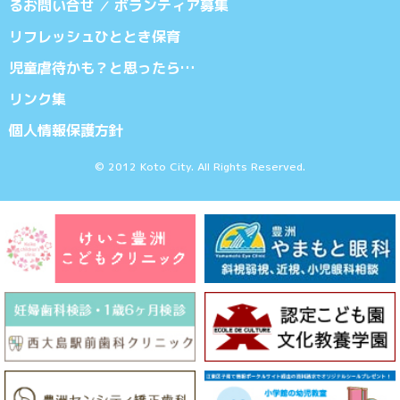
るお問い合せ
ボランティア募集
／
リフレッシュひととき保育
児童虐待かも？と思ったら…
リンク集
個人情報保護方針
© 2012 Koto City. All Rights Reserved.