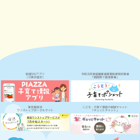
地域SNSアプリ
令和元年度協働事業提案制度採択事業
（江東区協定）
「脱孤育て推進事業」
東京都保活
こども・子育て家庭の相談チャット
ワンストップポータルサイト
「ギュッとチャット」