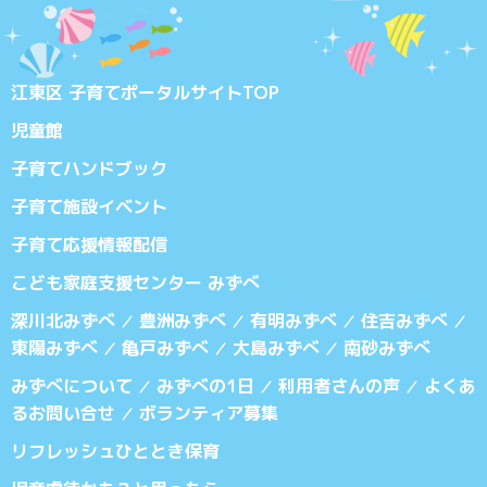
江東区 子育てポータルサイトTOP
児童館
子育てハンドブック
子育て施設イベント
子育て応援情報配信
こども家庭支援センター みずべ
深川北みずべ
豊洲みずべ
有明みずべ
住吉みずべ
／
／
／
／
東陽みずべ
亀戸みずべ
大島みずべ
南砂みずべ
／
／
／
みずべについて
みずべの1日
利用者さんの声
よくあ
／
／
／
るお問い合せ
ボランティア募集
／
リフレッシュひととき保育