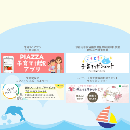
地域SNSアプリ
令和元年度協働事業提案制度採択事業
（江東区協定）
「脱孤育て推進事業」
東京都保活
こども・子育て家庭の相談チャット
ワンストップポータルサイト
「ギュッとチャット」