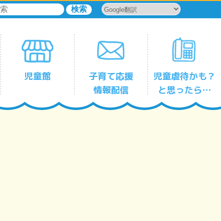
児童館
子育て応援
児童虐待かも？
情報配信
と思ったら…
児童館一時保育サービス
森下
平野
古石場
塩浜
豊洲
東雲
辰巳
千田
東陽
亀戸
亀戸第三
大島
大島第二
小名木川
東砂
東砂第二
南砂
児童館
児童館
児童館
児童館
児童館
児童館
児童館
児童館
児童館
児童館
児童館
児童館
児童館
児童館
児童館
児童館
児童館