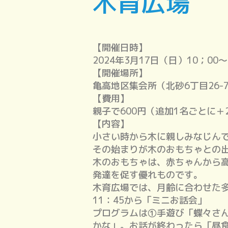
木育広場
【開催日時】
2024年3月17日（日）10；00～
【開催場所】
亀高地区集会所（北砂6丁目26-
【費用】
親子で600円（追加1名ごとに＋
【内容】
小さい時から木に親しみなじん
その始まりが木のおもちゃとの
木のおもちゃは、赤ちゃんから
発達を促す優れものです。
木育広場では、月齢に合わせた
11：45から「ミニお話会」
プログラムは①手遊び「蝶々さ
かな」。お話が終わったら「昼