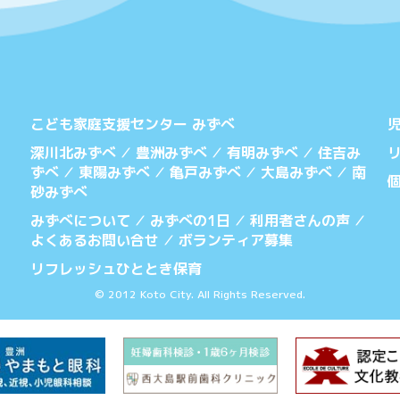
こども家庭支援センター みずべ
深川北みずべ
豊洲みずべ
有明みずべ
住吉み
／
／
／
ずべ
東陽みずべ
亀戸みずべ
大島みずべ
南
／
／
／
／
砂みずべ
みずべについて
みずべの1日
利用者さんの声
／
／
／
よくあるお問い合せ
ボランティア募集
／
リフレッシュひととき保育
© 2012 Koto City. All Rights Reserved.