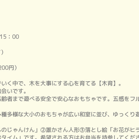
15：00
7）
200円）
でいく中で、木を大事にする心を育てる【木育】。
出会いです。
高齢者まで遊べる安全で安心なおもちゃです。五感をフ
多種多様な大小のおもちゃが広い和室に並び、ゆっくり
んのじゃんけん」②誰かさん人形③落とし絵「お花がヒ
食タイム」です。希望される方はお弁当を持参してくだ