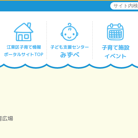
子育て施設
江東区子育て情報
子ども支援センター
みずべ
ポータルサイトTOP
イベント
リフレッシュひととき保育
深川北みずべ
豊洲みずべ
有明みずべ
住吉みずべ
東陽みずべ
亀戸みずべ
大島みずべ
南砂みずべ
育広場