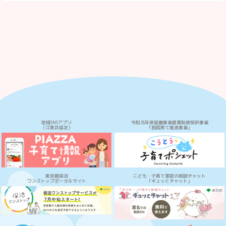
地域SNSアプリ
令和元年度協働事業提案制度採択事業
（江東区協定）
「脱孤育て推進事業」
東京都保活
こども・子育て家庭の相談チャット
ワンストップポータルサイト
「ギュッとチャット」