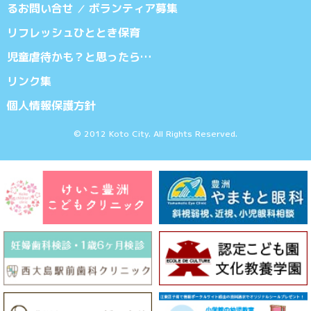
るお問い合せ
ボランティア募集
／
リフレッシュひととき保育
児童虐待かも？と思ったら…
リンク集
個人情報保護方針
© 2012 Koto City. All Rights Reserved.