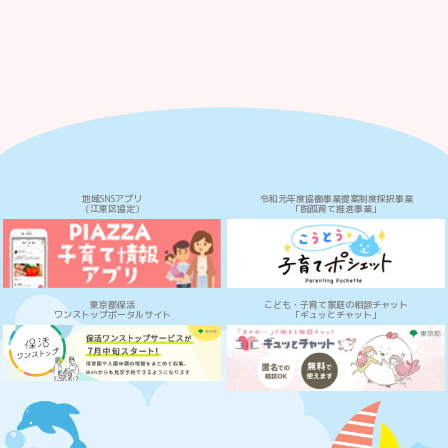
地域SNSアプリ
令和元年度協働事業提案制度採択事業
（江東区協定）
「脱孤育て推進事業」
東京都保活
こども・子育て家庭の相談チャット
ワンストップポータルサイト
「ギュッとチャット」