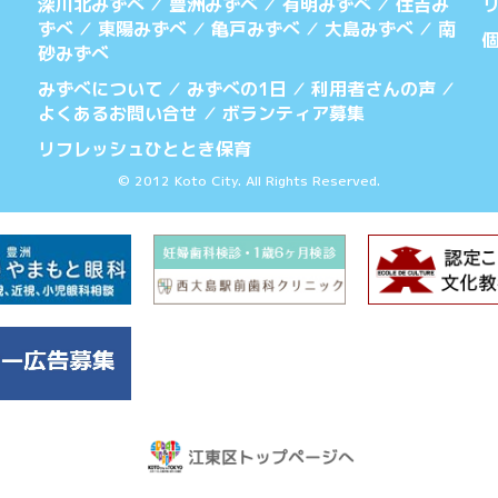
深川北みずべ
豊洲みずべ
有明みずべ
住吉み
／
／
／
ずべ
東陽みずべ
亀戸みずべ
大島みずべ
南
／
／
／
／
砂みずべ
みずべについて
みずべの1日
利用者さんの声
／
／
／
よくあるお問い合せ
ボランティア募集
／
リフレッシュひととき保育
© 2012 Koto City. All Rights Reserved.