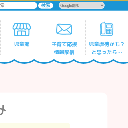
児童館
子育て応援
児童虐待かも？
情報配信
と思ったら…
児童館一時保育サービス
森下
平野
古石場
塩浜
豊洲
東雲
辰巳
千田
東陽
亀戸
亀戸第三
大島
大島第二
小名木川
東砂
東砂第二
南砂
児童館
児童館
児童館
児童館
児童館
児童館
児童館
児童館
児童館
児童館
児童館
児童館
児童館
児童館
児童館
児童館
児童館
み