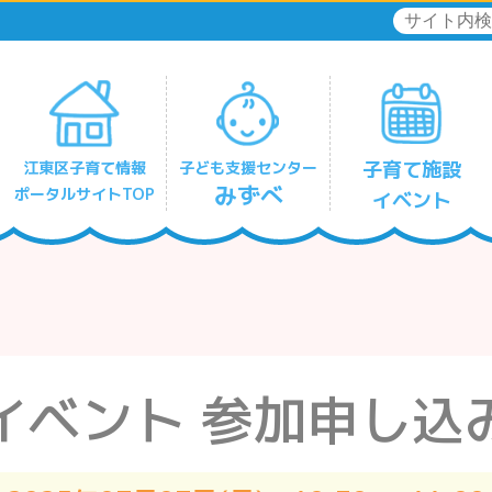
子育て施設
江東区子育て情報
子ども支援センター
みずべ
ポータルサイトTOP
イベント
リフレッシュひととき保育
深川北みずべ
豊洲みずべ
有明みずべ
住吉みずべ
東陽みずべ
亀戸みずべ
大島みずべ
南砂みずべ
イベント
参加申し込