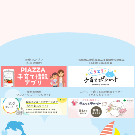
地域SNSアプリ
令和元年度協働事業提案制度採択事業
（江東区協定）
「脱孤育て推進事業」
東京都保活
こども・子育て家庭の相談チャット
ワンストップポータルサイト
「ギュッとチャット」