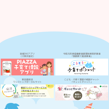
地域SNSアプリ
令和元年度協働事業提案制度採択事業
（江東区協定）
「脱孤育て推進事業」
東京都保活
こども・子育て家庭の相談チャット
ワンストップポータルサイト
「ギュッとチャット」