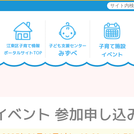
子育て施設
江東区子育て情報
子ども支援センター
みずべ
ポータルサイトTOP
イベント
リフレッシュひととき保育
深川北みずべ
豊洲みずべ
有明みずべ
住吉みずべ
東陽みずべ
亀戸みずべ
大島みずべ
南砂みずべ
イベント
参加申し込