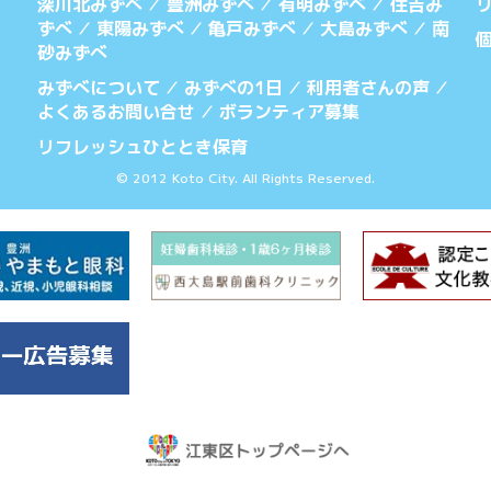
深川北みずべ
豊洲みずべ
有明みずべ
住吉み
／
／
／
ずべ
東陽みずべ
亀戸みずべ
大島みずべ
南
／
／
／
／
砂みずべ
みずべについて
みずべの1日
利用者さんの声
／
／
／
よくあるお問い合せ
ボランティア募集
／
リフレッシュひととき保育
© 2012 Koto City. All Rights Reserved.