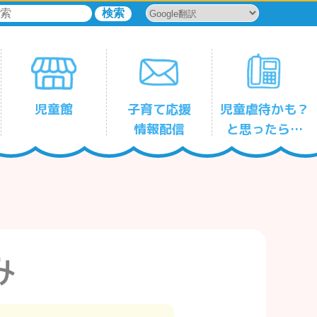
児童館
子育て応援
児童虐待かも？
情報配信
と思ったら…
児童館一時保育サービス
森下
平野
古石場
塩浜
豊洲
東雲
辰巳
千田
東陽
亀戸
亀戸第三
大島
大島第二
小名木川
東砂
東砂第二
南砂
児童館
児童館
児童館
児童館
児童館
児童館
児童館
児童館
児童館
児童館
児童館
児童館
児童館
児童館
児童館
児童館
児童館
み